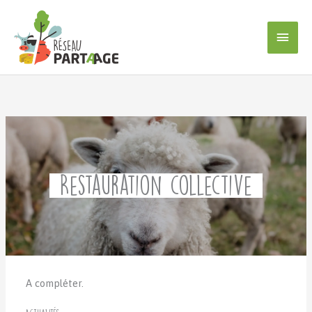
Aller
au
Men
contenu
princ
Restauration collective
A compléter.