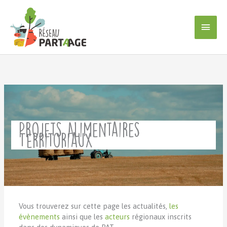
Aller
au
Men
contenu
princ
Projets Alimentaires
Territoriaux
Vous trouverez sur cette page les actualités,
les
évènements
ainsi que les
acteurs
régionaux inscrits