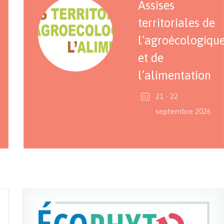
Assises
territoriales de
l’agroécologiqu
et de
l’alimentation
21 - 22
septembre 2026