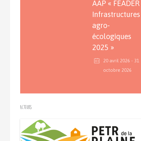
AAP « FEADER
Infrastructures
agro-
écologiques
2025 »
20 avril 2026
- 31
octobre 2026
Acteurs