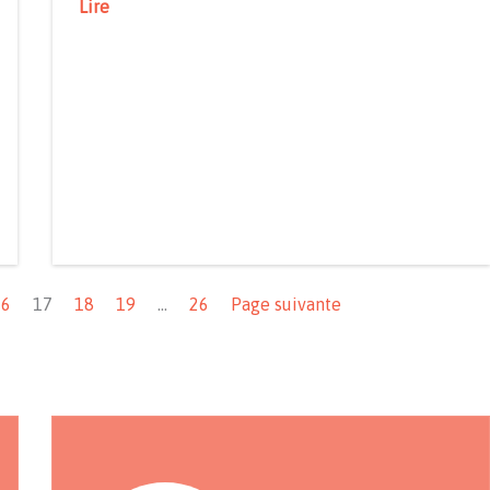
Lire
16
17
18
19
…
26
Page suivante