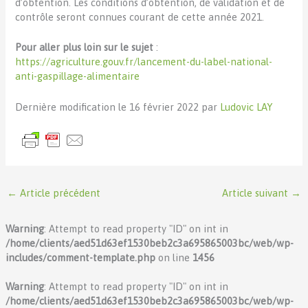
d’obtention. Les conditions d’obtention, de validation et de
contrôle seront connues courant de cette année 2021.
Pour aller plus loin
sur le sujet
:
https://agriculture.gouv.fr/lancement-du-label-national-
anti-gaspillage-alimentaire
Dernière modification le 16 février 2022 par
Ludovic LAY
←
Article précédent
Article suivant
→
Warning
: Attempt to read property "ID" on int in
/home/clients/aed51d63ef1530beb2c3a695865003bc/web/wp-
includes/comment-template.php
on line
1456
Warning
: Attempt to read property "ID" on int in
/home/clients/aed51d63ef1530beb2c3a695865003bc/web/wp-