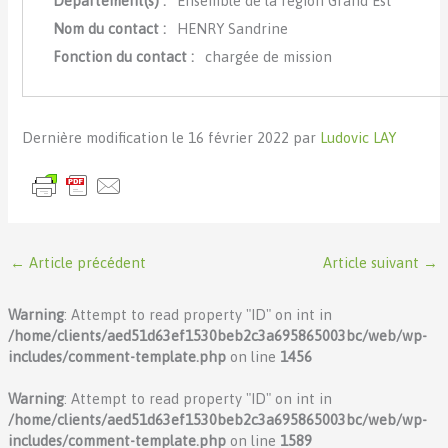
Département(s) :
Ensemble de la région Grand Est
Nom du contact :
HENRY Sandrine
Fonction du contact :
chargée de mission
Dernière modification le 16 février 2022 par
Ludovic LAY
←
Article précédent
Article suivant
→
Warning
: Attempt to read property "ID" on int in
/home/clients/aed51d63ef1530beb2c3a695865003bc/web/wp-
includes/comment-template.php
on line
1456
Warning
: Attempt to read property "ID" on int in
/home/clients/aed51d63ef1530beb2c3a695865003bc/web/wp-
includes/comment-template.php
on line
1589