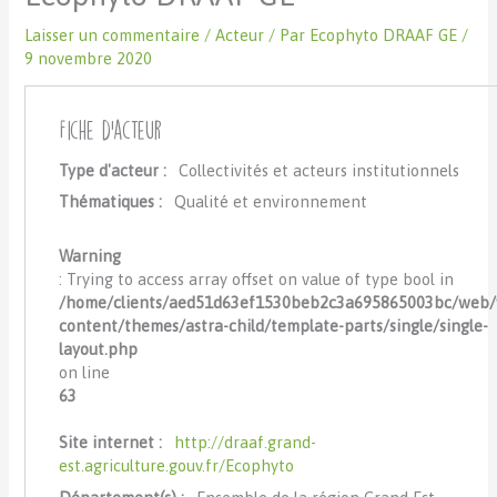
Laisser un commentaire
/
Acteur
/ Par
Ecophyto DRAAF GE
/
9 novembre 2020
Fiche d'acteur
Type d'acteur :
Collectivités et acteurs institutionnels
Thématiques :
Qualité et environnement
Warning
: Trying to access array offset on value of type bool in
/home/clients/aed51d63ef1530beb2c3a695865003bc/web
content/themes/astra-child/template-parts/single/single-
layout.php
on line
63
Site internet :
http://draaf.grand-
est.agriculture.gouv.fr/Ecophyto