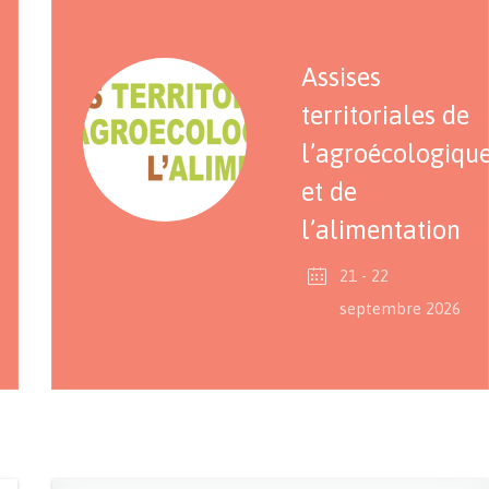
Assises
territoriales de
l’agroécologiqu
et de
l’alimentation
21 - 22
septembre 2026