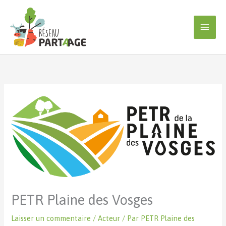
Aller
au
Men
contenu
princ
PETR Plaine des Vosges
Laisser un commentaire
/
Acteur
/ Par
PETR Plaine des