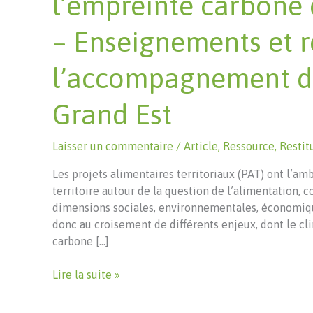
l’empreinte carbone 
– Enseignements et r
l’accompagnement de 
Grand Est
Laisser un commentaire
/
Article
,
Ressource
,
Restit
Les projets alimentaires territoriaux (PAT) ont l’amb
territoire autour de la question de l’alimentation, c
dimensions sociales, environnementales, économiques
donc au croisement de différents enjeux, dont le cli
carbone […]
Renforcer
Lire la suite »
la
connaissance