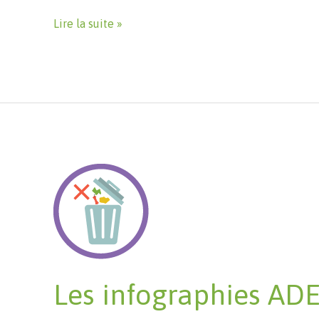
Guide
Lire la suite »
pour
réaliser
un
suivi
du
déploiement
de
ma
cantine
Les infographies ADE