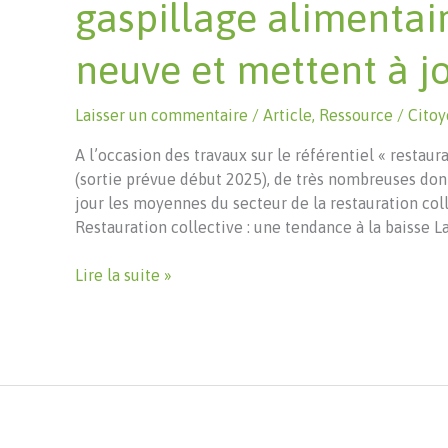
gaspillage alimentai
neuve et mettent à jo
Laisser un commentaire
/
Article
,
Ressource
/
Citoy
A l’occasion des travaux sur le référentiel « restaur
(sortie prévue début 2025), de très nombreuses don
jour les moyennes du secteur de la restauration col
Restauration collective : une tendance à la baisse L
Les
Lire la suite »
infographies
ADEME
sur
le
gaspillage
alimentaire
font