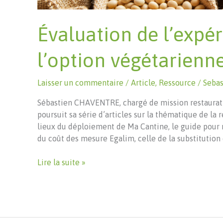
repères
issus
Évaluation de l’expé
de
l’accompagnement
l’option végétarienn
de
territoires
Laisser un commentaire
/
Article
,
Ressource
/
Seba
du
Grand
Sébastien CHAVENTRE, chargé de mission restaurati
Est
poursuit sa série d’articles sur la thématique de la r
lieux du déploiement de Ma Cantine, le guide pour r
du coût des mesure Egalim, celle de la substitution 
Évaluation
Lire la suite »
de
l’expérimentation
de
l’option
végétarienne