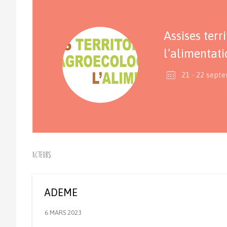
Assises terr
l’alimentat
21 - 22 sept
Acteurs
ADEME
6 MARS 2023