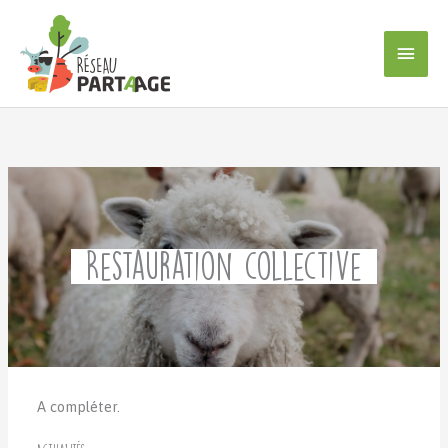
Aller
au
Men
contenu
princ
Restauration collective
A compléter.