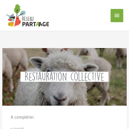
Aller
au
Men
contenu
princ
Restauration collective
A compléter.