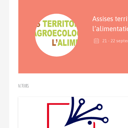
Assises terr
l’alimentat
21 - 22 sept
Acteurs