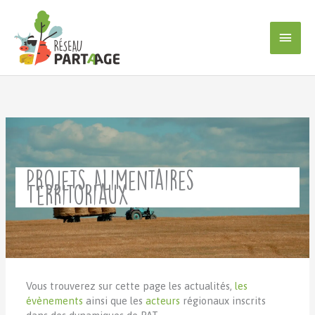
Aller
au
Men
contenu
princ
Projets Alimentaires
Territoriaux
Vous trouverez sur cette page les actualités,
les
évènements
ainsi que les
acteurs
régionaux inscrits