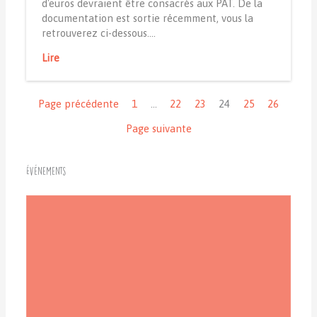
d'euros devraient être consacrés aux PAT. De la
documentation est sortie récemment, vous la
retrouverez ci-dessous.…
Lire
Navigation
Page précédente
1
…
22
23
24
25
26
Page suivante
Événements