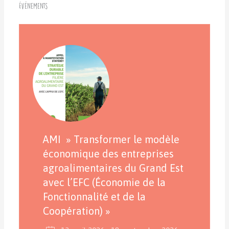
Événements
AMI » Transformer le modèle
économique des entreprises
agroalimentaires du Grand Est
avec l’EFC (Économie de la
Fonctionnalité et de la
Coopération) »