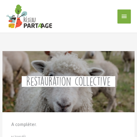
Aller
au
Men
contenu
princ
Restauration collective
A compléter.