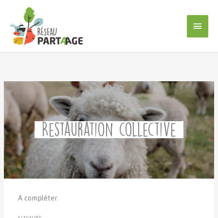
Aller
au
Men
contenu
princ
Restauration collective
A compléter.