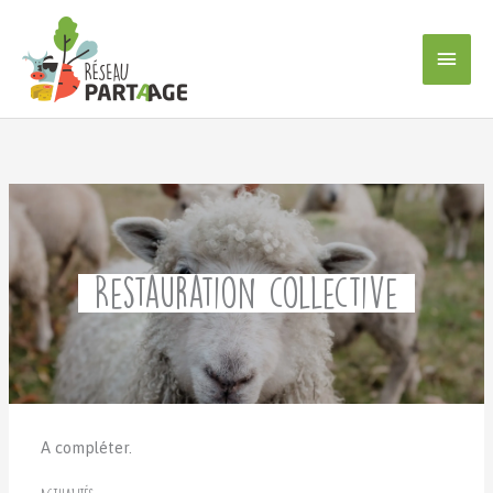
Aller
au
Men
contenu
princ
Restauration collective
A compléter.