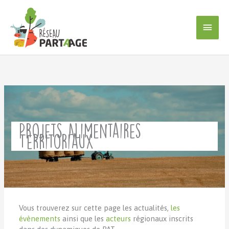
Aller
au
Men
contenu
princ
Projets Alimentaires
Territoriaux
Vous trouverez sur cette page les actualités,
les
évènements
ainsi que les
acteurs
régionaux inscrits