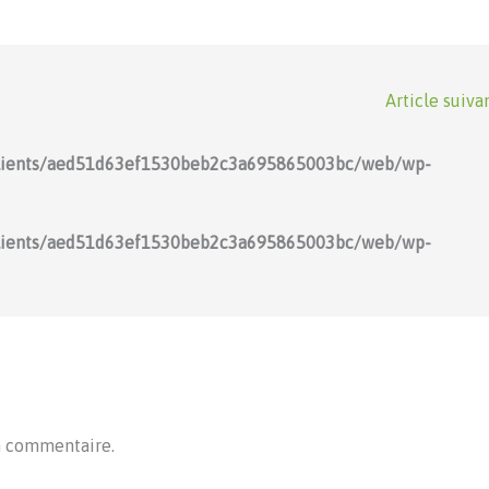
Article suiva
lients/aed51d63ef1530beb2c3a695865003bc/web/wp-
lients/aed51d63ef1530beb2c3a695865003bc/web/wp-
n commentaire.