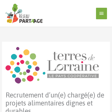
Aller
au
Men
contenu
princ
Recrutement d’un(e) chargé(e) de
projets alimentaires dignes et
durables