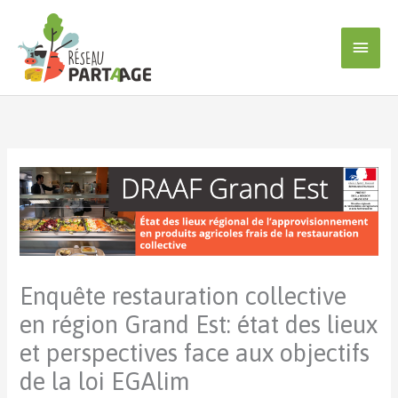
Aller
au
Men
contenu
princ
Enquête restauration collective
en région Grand Est: état des lieux
et perspectives face aux objectifs
de la loi EGAlim