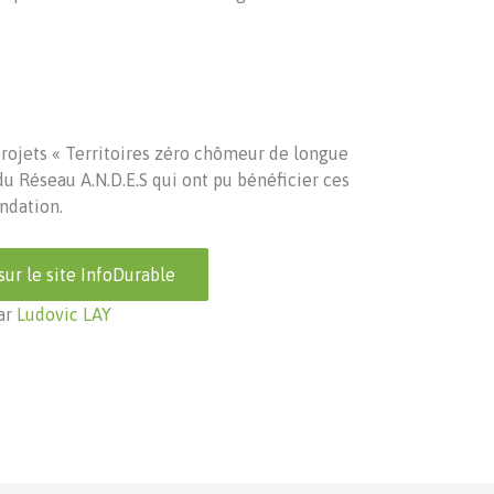
rojets « Territoires zéro chômeur de longue
du Réseau A.N.D.E.S qui ont pu bénéficier ces
ndation.
 sur le site InfoDurable
ar
Ludovic LAY