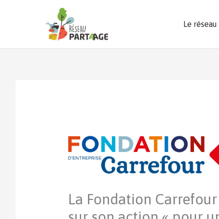
Aller
au
Le réseau
contenu
La Fondation Carrefour 
sur son action « pour u