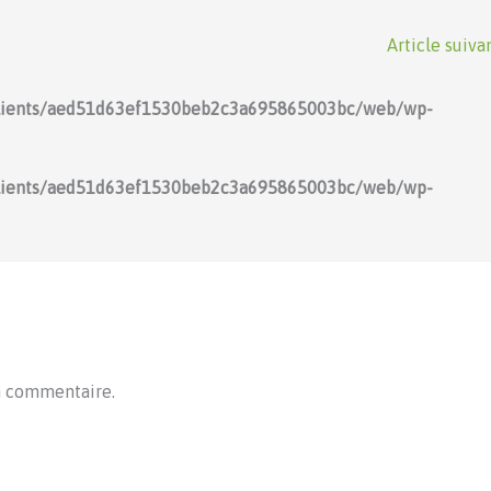
Article suiva
lients/aed51d63ef1530beb2c3a695865003bc/web/wp-
lients/aed51d63ef1530beb2c3a695865003bc/web/wp-
n commentaire.