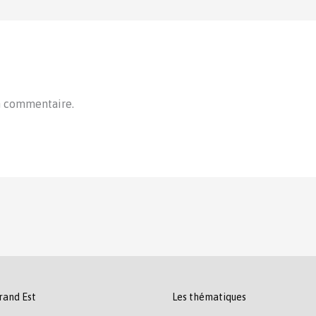
n commentaire.
rand Est
Les thématiques