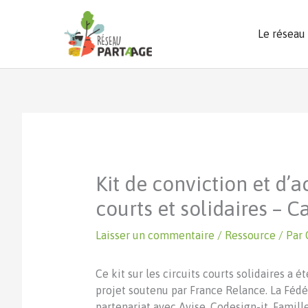
Aller
au
Le réseau
contenu
Kit de conviction et d’a
courts et solidaires – C
Laisser un commentaire
/
Ressource
/ Par
Ce kit sur les circuits courts solidaires a é
projet soutenu par France Relance. La Féd
partenariat avec Avise, Codesign-it, Famill