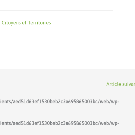
r
Citoyens et Territoires
Article suiva
lients/aed51d63ef1530beb2c3a695865003bc/web/wp-
lients/aed51d63ef1530beb2c3a695865003bc/web/wp-