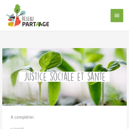
Aller
au
Men
contenu
princ
Justice sociale et santé
A compléter.