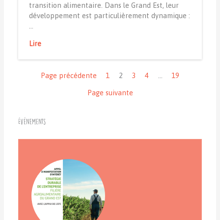
transition alimentaire. Dans le Grand Est, leur
développement est particulièrement dynamique :
…
Lire
Navigation
Page précédente
1
2
3
4
…
19
Page suivante
Événements