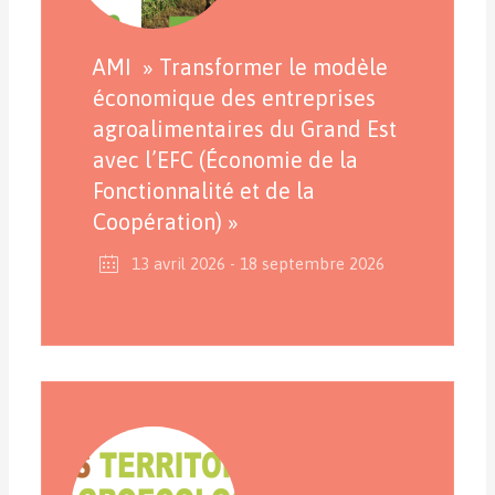
AMI » Transformer le modèle
économique des entreprises
agroalimentaires du Grand Est
avec l’EFC (Économie de la
Fonctionnalité et de la
Coopération) »
13 avril 2026
- 18 septembre 2026