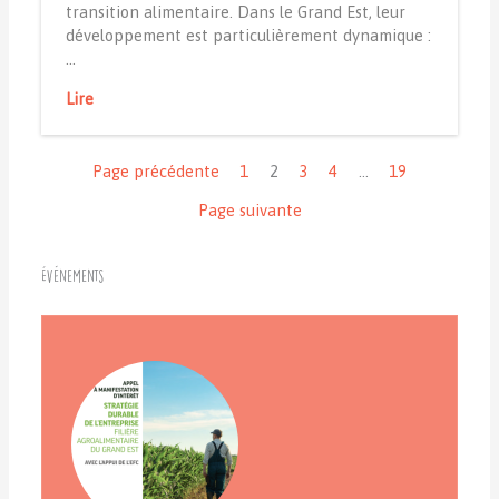
transition alimentaire. Dans le Grand Est, leur
développement est particulièrement dynamique :
…
Lire
Navigation
Page précédente
1
2
3
4
…
19
Page suivante
Événements