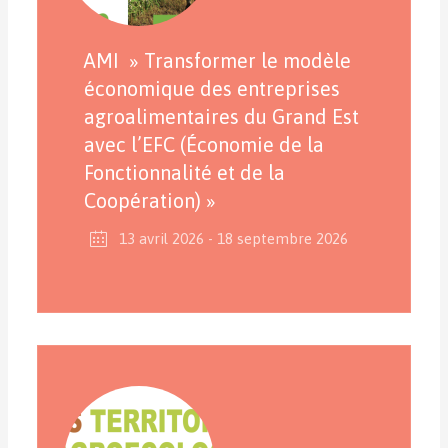
AMI » Transformer le modèle
économique des entreprises
agroalimentaires du Grand Est
avec l’EFC (Économie de la
Fonctionnalité et de la
Coopération) »
13 avril 2026
- 18 septembre 2026