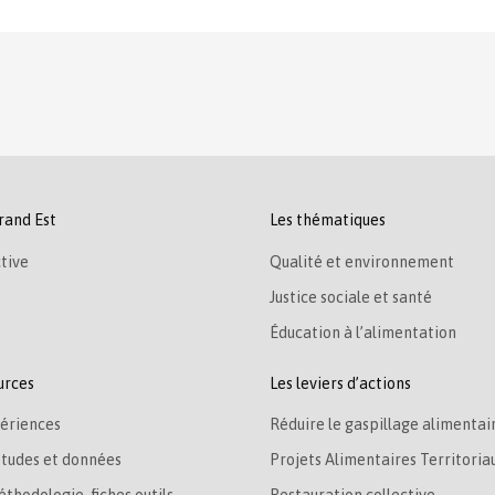
rand Est
Les thématiques
tive
Qualité et environnement
Justice sociale et santé
Éducation à l’alimentation
urces
Les leviers d’actions
ériences
Réduire le gaspillage alimentai
études et données
Projets Alimentaires Territoria
éthodologie, fiches outils
Restauration collective