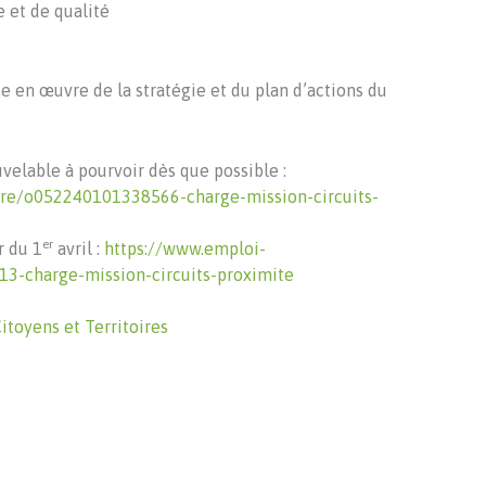
e et de qualité
se en œuvre de la stratégie et du plan d’actions du
elable à pourvoir dès que possible :
offre/o052240101338566-charge-mission-circuits-
er
r du 1
avril :
https://www.emploi-
513-charge-mission-circuits-proximite
itoyens et Territoires