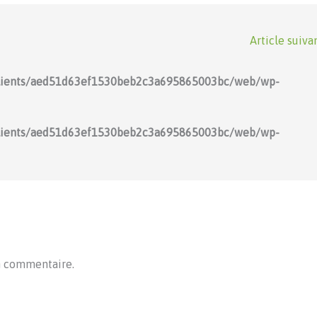
Article suiva
lients/aed51d63ef1530beb2c3a695865003bc/web/wp-
lients/aed51d63ef1530beb2c3a695865003bc/web/wp-
n commentaire.