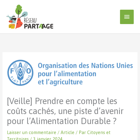
Aller
au
Men
contenu
princ
[Veille] Prendre en compte les
coûts cachés, une piste d’avenir
pour l’Alimentation Durable ?
Laisser un commentaire
/
Article
/ Par
Citoyens et
Territoires
/
3 janvier 2024