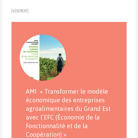
Événements
AMI » Transformer le modèle
économique des entreprises
agroalimentaires du Grand Est
avec l’EFC (Économie de la
Fonctionnalité et de la
Coopération) »