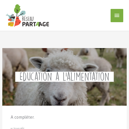
Aller
au
Men
contenu
princ
Éducation à l’alimentation
A compléter.