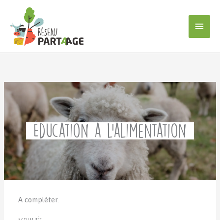
Aller
au
Men
contenu
princ
Éducation à l’alimentation
A compléter.