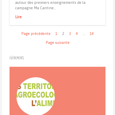
autour des premiers enseignements de la
campagne Ma Cantine…
Lire
Navigation
Page précédente
1
2
3
4
…
14
Page suivante
Événements