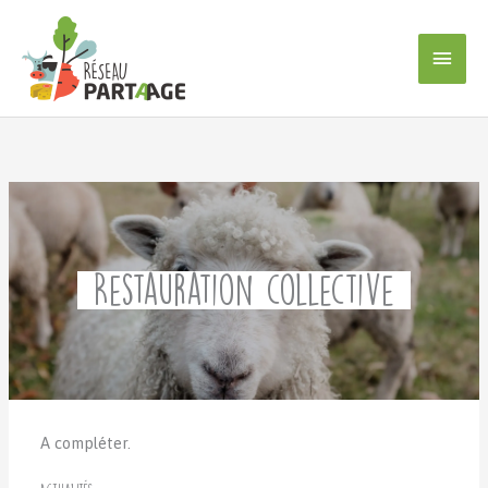
Aller
au
Men
contenu
princ
Restauration collective
A compléter.