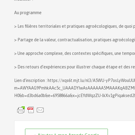
Au programme
> Les filières territoriales et pratiques agroécologiques, de quoi 
> Partage de la valeur, contractualisation, pratiques agroécologiq
> Une approche complexe, des contextes spécifiques, une tempor
> Des retours d’expériences pour illustrer chaque étape et des res
Lien d’inscription : https://xqs6t.mjt.lu/nl3/A5WU-yP7osLyWouU
m=AWYAAG9PmhkAAc5c_UAAADYIwAsAAAAAA5MAAAKqABZMB
H0&b=d3bd6a0b&e=6958866a&x=jcEYdWqzZU-lkXv1gPiqakse