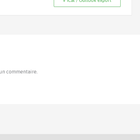
+ iCal / Outlook export
 un commentaire.