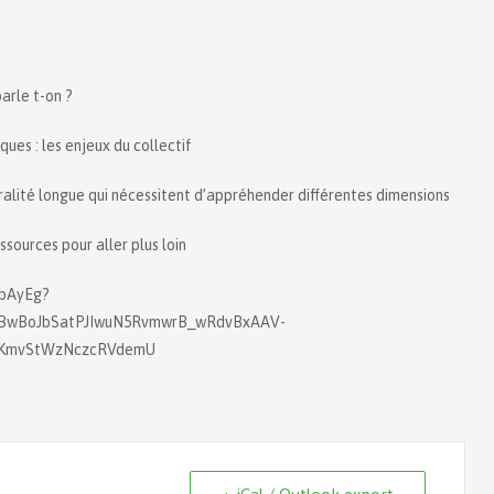
parle t-on ?
ues : les enjeux du collectif
alité longue qui nécessitent d’appréhender différentes dimensions
sources pour aller plus loin
UbAyEg?
wBoJbSatPJIwuN5RvmwrB_wRdvBxAAV-
d2KmvStWzNczcRVdemU