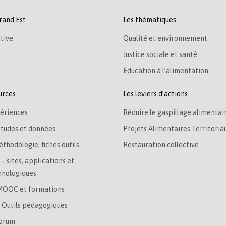
rand Est
Les thématiques
tive
Qualité et environnement
Justice sociale et santé
Éducation à l’alimentation
urces
Les leviers d’actions
ériences
Réduire le gaspillage alimentai
études et données
Projets Alimentaires Territoria
éthodologie, fiches outils
Restauration collective
– sites, applications et
hnologiques
MOOC et formations
– Outils pédagogiques
Forum