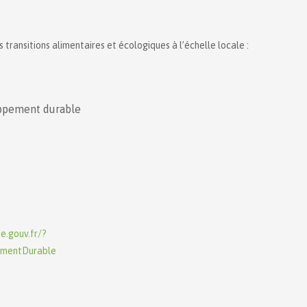
 transitions alimentaires et écologiques à l’échelle locale :
oppement durable
ie.gouv.fr/?
ementDurable