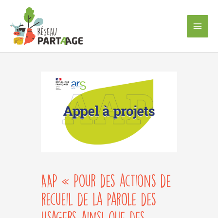
Aller
au
Men
contenu
princ
AAP « Pour des actions de
recueil de la parole des
usagers ainsi que des