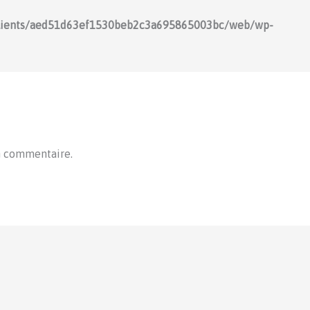
lients/aed51d63ef1530beb2c3a695865003bc/web/wp-
n commentaire.