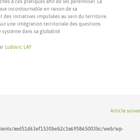
hés à ces pratiques afin de les pérenniser. La
ue incontournable en raison de sa
des initiatives impulsées au sein du territoire.
ur une intégration territoriale des questions
e système dans sa globalité.
ar
Ludovic LAY
Article suiva
lients/aed51d63ef1530beb2c3a695865003bc/web/wp-