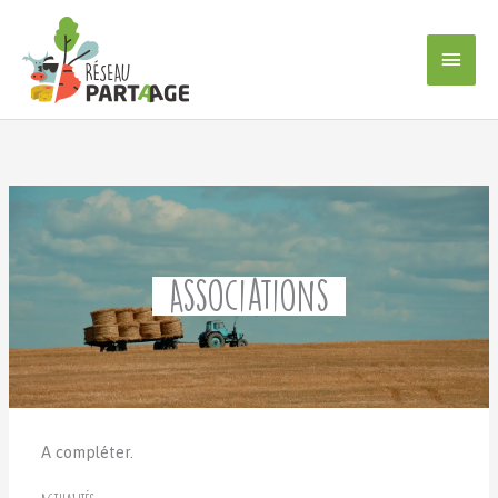
Aller
au
Men
contenu
princ
Associations
A compléter.