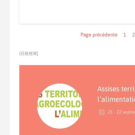
Navigation
Page précédente
1
2
Événements
Assises terr
l’alimentat
21 - 22 sept