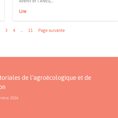
Avenir et l’ANEG,…
Lire
3
4
…
11
Page suivante
itoriales de l’agroécologique et de
ion
embre 2026