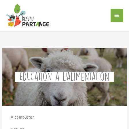
Aller
au
Men
contenu
princ
Éducation à l’alimentation
A compléter.