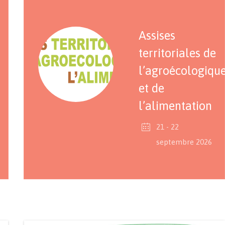
Assises
territoriales de
l’agroécologiqu
et de
l’alimentation
21 - 22
septembre 2026