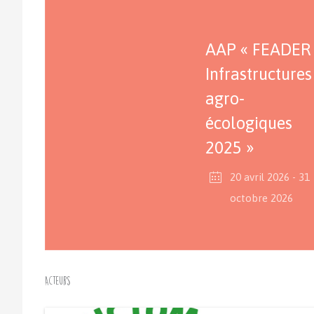
AAP « FEADER
Infrastructures
agro-
écologiques
2025 »
20 avril 2026
- 31
octobre 2026
Acteurs